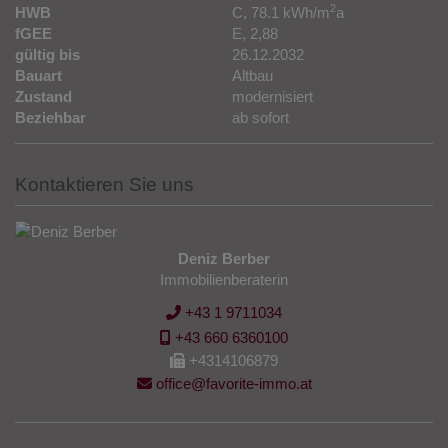
Keller
1
2
HWB
C, 78.1 kWh/m
a
fGEE
E, 2,88
gültig bis
26.12.2032
Bauart
Altbau
Zustand
modernisiert
Beziehbar
ab sofort
Kontaktieren Sie uns
Deniz Berber
Immobilienberaterin
+43 1 9711034
+43 660 6360100
+4314106879
office@favorite-immo.at