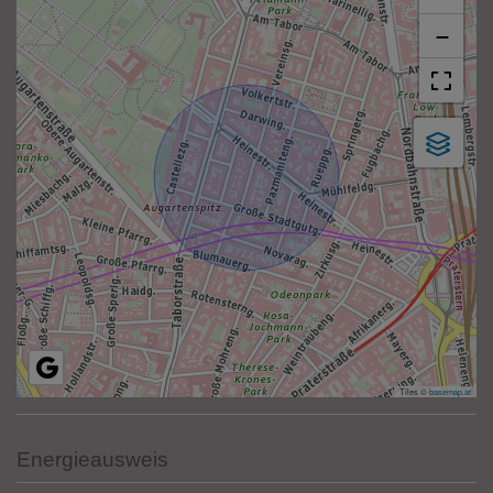
+
−
Tiles ©
basemap.at
Energieausweis