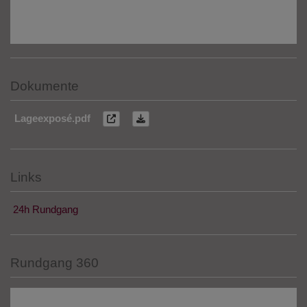
Dokumente
Lageexposé.pdf
Links
24h Rundgang
Rundgang 360