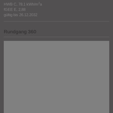
2
HWB
C, 78.1 kWh/m
a
fGEE
E, 2,88
gültig bis
26.12.2032
Rundgang 360