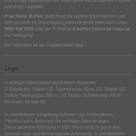
Wünsche? - Dann zögern Sie nicht und kontaktieren Sie uns.
Auf Anfrage übersenden wir Ihnen gerne ein detailliertes Exposé
und einen Lageplan.
Frau Deniz Berber
steht Ihnen für weitere Informationen und
eine persönliche Besichtigung jederzeit gerne telefonisch unter
0660 636 0100
oder per E-Mail an
d.berber@favorite-immo.at
zur Verfügung!
Der Vermittler ist als Doppelmakler tätig.
Lage
In wenigen Gehminuten erreichbare Stationen:
U-Bahnlinien: Station U2, Taborstrasse, 50 m, U1, Station U2,
Station Nestroyplatz 500 m, U2 Station Schottenring 700 m
Buslinien: 5A und 5B
In unmittelbarer Umgebung befinden sich Kindergärten,
Pflichtschulen, Ärzte und die wichtigen Nahversorger.
Diese attraktive Wohnung in 1020 Wien besticht durch ihre